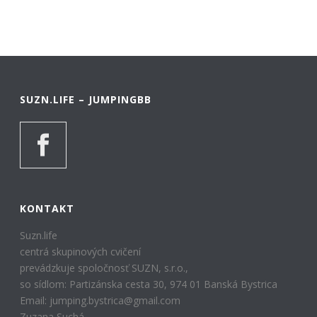
SUZN.LIFE – JUMPINGBB
KONTAKT
Suzn.life
centrá skupinových cvičení
prevádzkuje spoločnosť SUZN, s.r.o.,
so sídlom: Partizánska cesta 30, 974 01 Banská Bystrica
Email: jumping.bystrica@gmail.com
Zuzana Suchá