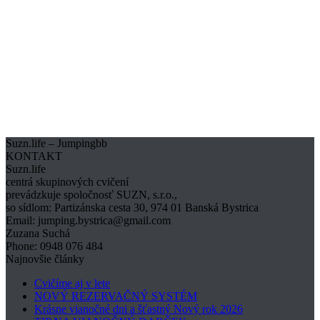
Suzn.life – Jumpingbb
KONTAKT
Suzn.life
centrá skupinových cvičení
prevádzkuje spoločnosť SUZN, s.r.o.,
so sídlom: Partizánska cesta 30, 974 01 Banská Bystrica
Email: jumping.bystrica@gmail.com
Zuzana Suchá
Phone: 0948 076 484
Najnovšie články
Cvičíme aj v lete
NOVÝ REZERVAČNÝ SYSTÉM
Krásne vianočné dni a šťastný Nový rok 2026