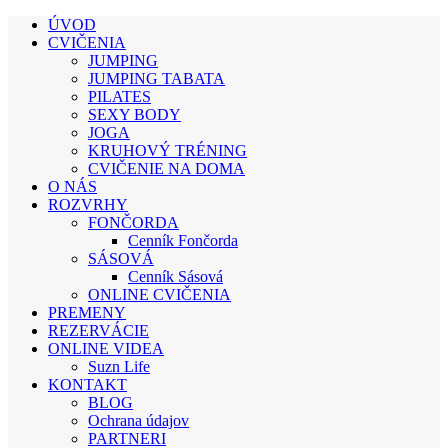
ÚVOD
CVIČENIA
JUMPING
JUMPING TABATA
PILATES
SEXY BODY
JOGA
KRUHOVÝ TRÉNING
CVIČENIE NA DOMA
O NÁS
ROZVRHY
FONČORDA
Cenník Fončorda
SÁSOVÁ
Cenník Sásová
ONLINE CVIČENIA
PREMENY
REZERVÁCIE
ONLINE VIDEA
Suzn Life
KONTAKT
BLOG
Ochrana údajov
PARTNERI