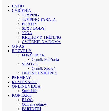
ÚVOD
CVIČENIA
JUMPING
JUMPING TABATA
PILATES
SEXY BODY
JOGA
KRUHOVÝ TRÉNING
CVIČENIE NA DOMA
O NÁS
ROZVRHY
FONČORDA
Cenník Fončorda
SÁSOVÁ
Cenník Sásová
ONLINE CVIČENIA
PREMENY
REZERVÁCIE
ONLINE VIDEA
Suzn Life
KONTAKT
BLOG
Ochrana údajov
PARTNERI