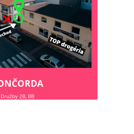
ROZVRH
ONČORDA
Družby 2B, BB