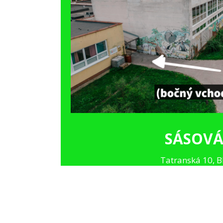
ROZVRH
SÁSOV
Tatranská 10, 