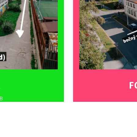
Á
F
BB