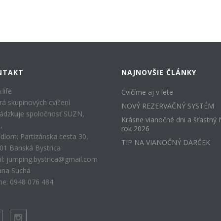
NTAKT
NAJNOVŠIE ČLÁNKY
.life
Cvičíme aj v lete
rá skupinových cvičení
NOVÝ REZERVAČNÝ SYSTÉM
ádzkuje spoločnosť SUZN,
Krásne vianočné dni a šťastný
.,
rok 2026
ídlom: Partizánska cesta 30,
TIP NA VIANOČNÝ DARČEK
01 Banská Bystrica
l: jumping.bystrica@gmail.com
ana Suchá
e: 0948 076 484