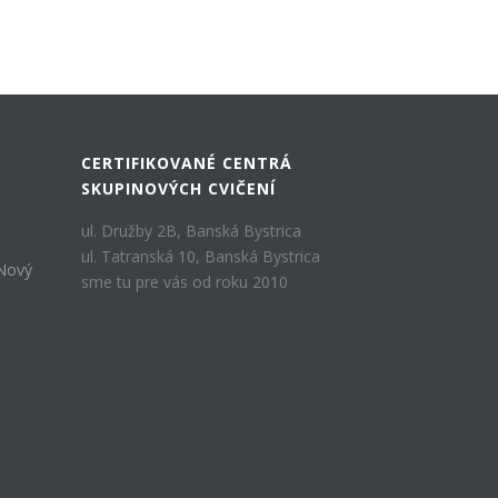
CERTIFIKOVANÉ CENTRÁ
SKUPINOVÝCH CVIČENÍ
ul. Družby 2B, Banská Bystrica
ul. Tatranská 10, Banská Bystrica
 Nový
sme tu pre vás od roku 2010