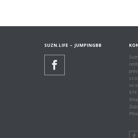
SUZN.LIFE – JUMPINGBB
KO
Suzn
cent
prev
s.r.o
so s
974 
Emai
Zuz
Phon