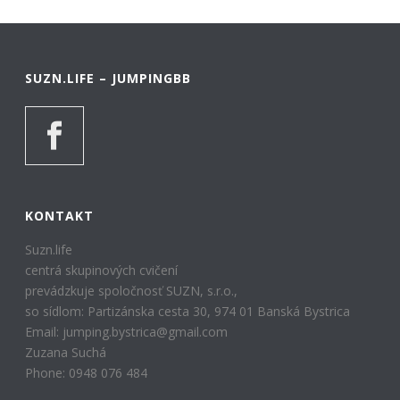
SUZN.LIFE – JUMPINGBB
KONTAKT
Suzn.life
centrá skupinových cvičení
prevádzkuje spoločnosť SUZN, s.r.o.,
so sídlom: Partizánska cesta 30, 974 01 Banská Bystrica
Email: jumping.bystrica@gmail.com
Zuzana Suchá
Phone: 0948 076 484