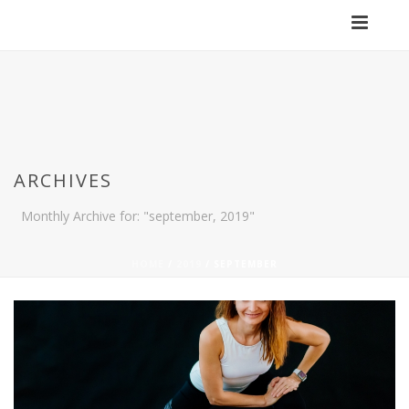
ARCHIVES
Monthly Archive for: "september, 2019"
HOME
/
2019
/ SEPTEMBER