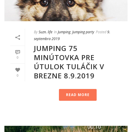
By
Suzn. life
In
Jumping
,
Jumping party
Posted
9.
septembra 2019
JUMPING 75
MINÚTOVKA PRE
0
ÚTULOK TULÁČIK V
BREZNE 8.9.2019
0
READ MORE