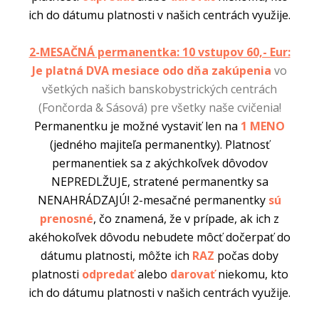
ich do dátumu platnosti v našich centrách využije.
2-MESAČNÁ permanentka: 10 vstupov 60,- Eur:
Je platná DVA mesiace odo dňa zakúpenia
vo
všetkých našich banskobystrických centrách
(Fončorda & Sásová) pre všetky naše cvičenia!
Permanentku je možné vystaviť len na
1 MENO
(jedného majiteľa permanentky). Platnosť
permanentiek sa z akýchkoľvek dôvodov
NEPREDLŽUJE, stratené permanentky sa
NENAHRÁDZAJÚ! 2-mesačné
permanentky
sú
prenosné
, čo znamená, že v prípade, ak ich z
akéhokoľvek dôvodu nebudete môcť dočerpať do
dátumu platnosti, môžte ich
RAZ
počas doby
platnosti
odpredať
alebo
darovať
niekomu, kto
ich do dátumu platnosti v našich centrách využije.