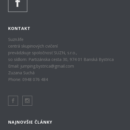
KONTAKT
Suzn.life
centrá skupinových cvičení
prevádzkuje spoločnosť SUZN, s.r.o.,
so sídlom: Partizánska cesta 30, 974 01 Banská Bystrica
Email: jumping.bystrica@gmail.com
Zuzana Suchá
Phone: 0948 076 484
NAJNOVŠIE ČLÁNKY