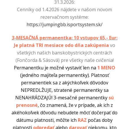
31.3.2026:
Cenníky od 1.4.2026 nájdete v našom novom
rezervačnom systéme:
https://jumpingbb.isportsystem.sk/
3-MESAČNÁ permanentka:
10 vstupov 65,- Eur:
Je platná TRI mesiace odo dňa zakúpenia
vo
všetkých našich banskobystrických centrách
(Fončorda & Sásová) pre všetky naše cvičenia!
Permanentku je možné vystaviť len na
1 MENO
(jedného majiteľa permanentky). Platnosť
permanentiek sa z akýchkoľvek dôvodov
NEPREDLŽUJE, stratené permanentky sa
NENAHRÁDZAJÚ! 3-mesačné
permanentky
sú
prenosné
, čo znamená, že v prípade, ak ich z
akéhokoľvek dôvodu nebudete môcť dočerpať do
dátumu platnosti, môžte ich
RAZ
počas doby
platnosti
odpredať
alebo
darovať
niekomu, kto