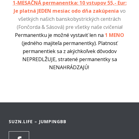
1-MESAČNÁ permanentka: 10 vstupov 55,- Eur:
Je platná JEDEN mesiac odo dňa zakúpenia
vo
všetkých našich banskobystrických centrách
(Fončorda & Sásová) pre všetky naše cvičenia!
Permanentku je možné vystaviť len na
1 MENO
(jedného majiteľa permanentky). Platnosť
permanentiek sa z akýchkoľvek dôvodov
NEPREDLŽUJE, stratené permanentky sa
NENAHRÁDZAJÚ!
SUZN.LIFE – JUMPINGBB